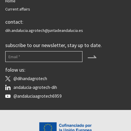
Home
Current affairs
contact:
dih.andalucia.agrotech@juntadeandalucia.es
subscribe to our newsletter, stay up to date.
⇀
folow us:
@dihandagrotech
andalucia-agrotech-dih
@andaluciaagrotech6959