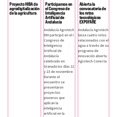
Proyecto HIBA de
Participamos en
Abierta la
agrodigitalización
el Congreso de
convocatoria de
de la agricultura
Inteligencia
los retos
Artificial de
tecnológicos
Andalucía
EXPOFARE
Andalucía Agrotech
Andalucía Agrotech
DIH participó en el I
lanza cuatro retos
Congreso de
relacionados con el
Inteligencia
agua a través de su
Artificial de
programa de
Andalucía
innovación abierta
celebrado en
Agrotech Conecta.
Granada los días 22
y 23 de noviembre.
Durante el
encuentro se
presentaron
proyectos
pioneros que
aplican la
inteligencia
artificial en la