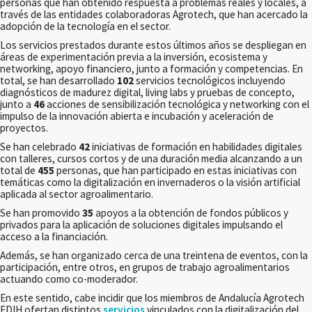
personas que han obtenido respuesta a problemas reales y locales, a
través de las entidades colaboradoras Agrotech, que han acercado la
adopción de la tecnología en el sector.
Los servicios prestados durante estos últimos años se despliegan en
áreas de experimentación previa a la inversión, ecosistema y
networking, apoyo financiero, junto a formación y competencias. En
total, se han desarrollado
102
servicios tecnológicos incluyendo
diagnósticos de madurez digital, living labs y pruebas de concepto,
junto a
46
acciones de sensibilización tecnológica y networking con el
impulso de la innovación abierta e incubación y aceleración de
proyectos.
Se han celebrado
42
iniciativas de formación en habilidades digitales
con talleres, cursos cortos y de una duración media alcanzando a un
total de
455
personas, que han participado en estas iniciativas con
temáticas como la digitalización en invernaderos o la visión artificial
aplicada al sector agroalimentario.
Se han promovido
35
apoyos a la obtención de fondos públicos y
privados para la aplicación de soluciones digitales impulsando el
acceso a la financiación.
Además, se han organizado cerca de una treintena de eventos, con la
participación, entre otros, en grupos de trabajo agroalimentarios
actuando como co-moderador.
En este sentido, cabe incidir que los miembros de Andalucía Agrotech
EDIH ofertan distintos
servicios
vinculados con la digitalización del