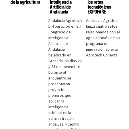
de la agricultura
Inteligencia
los retos
Artificial de
tecnológicos
Andalucía
EXPOFARE
Andalucía Agrotech
Andalucía Agrotech
DIH participó en el I
lanza cuatro retos
Congreso de
relacionados con el
Inteligencia
agua a través de su
Artificial de
programa de
Andalucía
innovación abierta
celebrado en
Agrotech Conecta.
Granada los días 22
y 23 de noviembre.
Durante el
encuentro se
presentaron
proyectos
pioneros que
aplican la
inteligencia
artificial en la
administración
andaluza. Nuestro