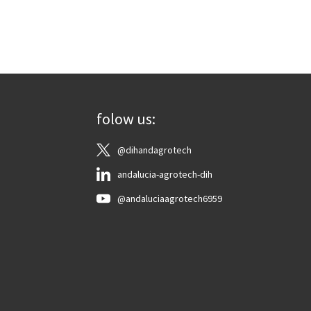
folow us:
@dihandagrotech
andalucia-agrotech-dih
@andaluciaagrotech6959