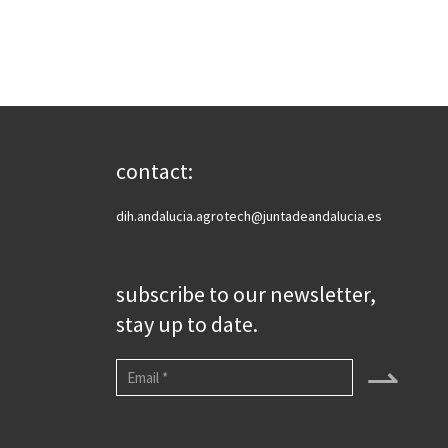
contact:
dih.andalucia.agrotech@juntadeandalucia.es
subscribe to our newsletter,
stay up to date.
⇀