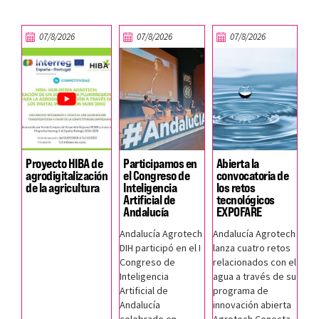
07/8/2026
07/8/2026
07/8/2026
Proyecto HIBA de
Participamos en
Abierta la
agrodigitalización
el Congreso de
convocatoria de
de la agricultura
Inteligencia
los retos
Artificial de
tecnológicos
Andalucía
EXPOFARE
Andalucía Agrotech
Andalucía Agrotech
DIH participó en el I
lanza cuatro retos
Congreso de
relacionados con el
Inteligencia
agua a través de su
Artificial de
programa de
Andalucía
innovación abierta
celebrado en
Agrotech Conecta.