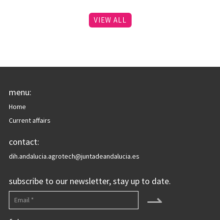
VIEW ALL
menu:
Home
Current affairs
contact:
dih.andalucia.agrotech@juntadeandalucia.es
subscribe to our newsletter, stay up to date.
⇀