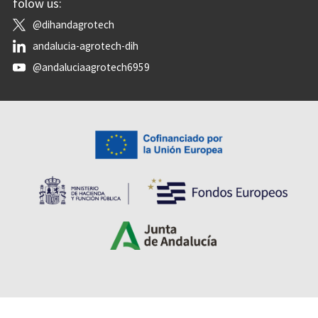
folow us:
@dihandagrotech
andalucia-agrotech-dih
@andaluciaagrotech6959
Accessibility
Legal notice
Data protection