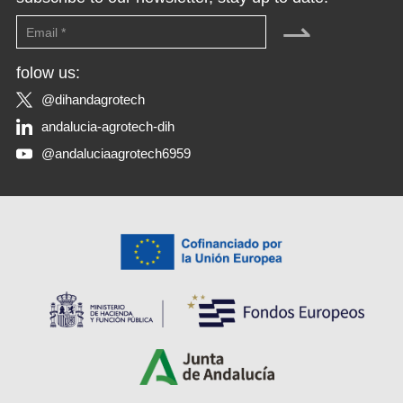
⇀
folow us:
@dihandagrotech
andalucia-agrotech-dih
@andaluciaagrotech6959