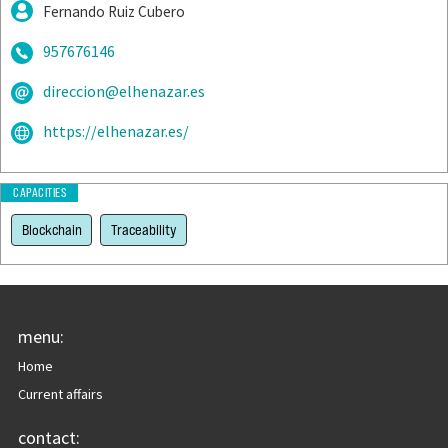
Fernando Ruiz Cubero
957676146
direccion@elhenazar.es
https://elhenazar.es/
CAPACITIES
Blockchain
Traceability
menu:
Home
Current affairs
contact: