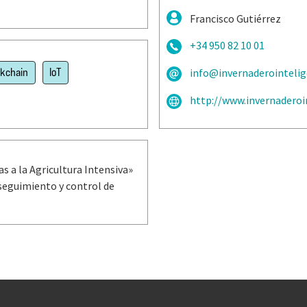
Francisco Gutiérrez
+34 950 82 10 01
ckchain
IoT
info@invernaderointelig
http://www.invernaderoi
s a la Agricultura Intensiva»
seguimiento y control de