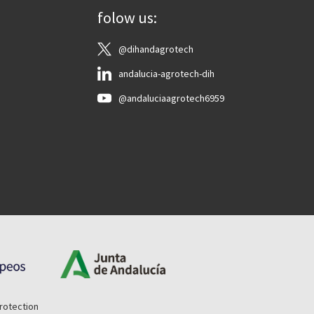
folow us:
@dihandagrotech
andalucia-agrotech-dih
@andaluciaagrotech6959
rotection