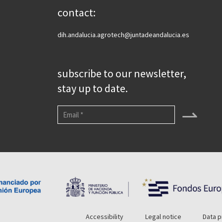
contact:
dih.andalucia.agrotech@juntadeandalucia.es
subscribe to our newsletter,
stay up to date.
⇀
Accessibility
Legal notice
Data p