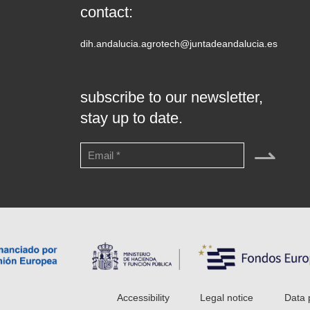
contact:
dih.andalucia.agrotech@juntadeandalucia.es
subscribe to our newsletter,
stay up to date.
⇀
Accessibility
Legal notice
Data 