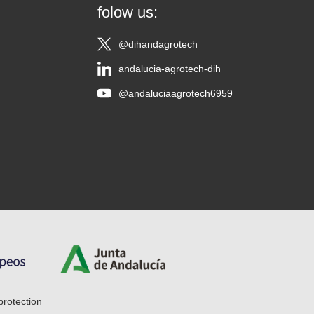
folow us:
@dihandagrotech
andalucia-agrotech-dih
@andaluciaagrotech6959
protection