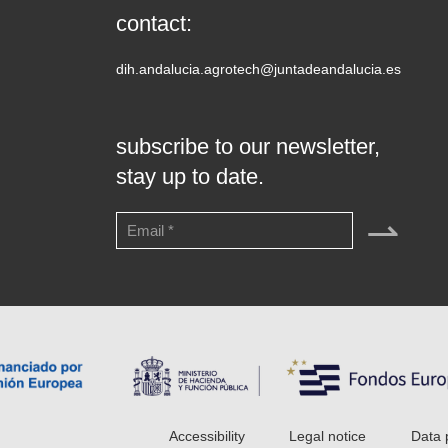
contact:
dih.andalucia.agrotech@juntadeandalucia.es
subscribe to our newsletter,
stay up to date.
⇀
Accessibility
Legal notice
Data 