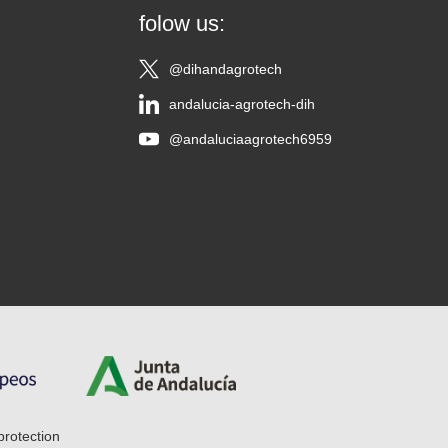
folow us:
@dihandagrotech
andalucia-agrotech-dih
@andaluciaagrotech6959
protection